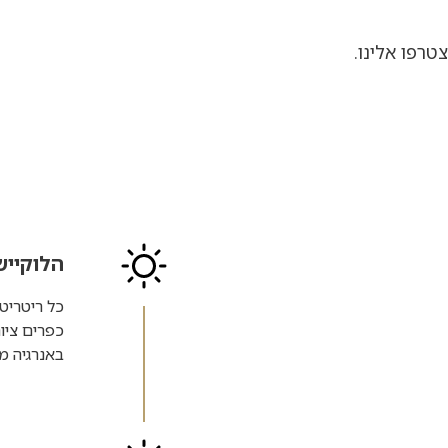
רפו אלינו.
הלוקייש
כל ריטריט 
כפרים ציו
באנרגיה מד