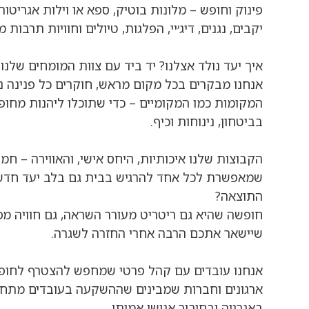
פינוק וחופש – מלונות בוטיק, ספא או וילות אגריטור
יקבים, נגנים, דיג׳יי, הפלגות, טיולים וחוויות תרבות מ
איך יעד נולד אצלנו? יד ביד עם צוות המומחים שלנו.
אנחנו מבקרים בכל מקום מראש, חוקרים כל פנינה נ
המקומות כמו המקומיים – כדי שתוכלו ליהנות מחו
בביטחון, נינוחות וכיף.
הקבוצות שלנו איכותיות, היחס אישי, והאווירה – חמה
שמאפשרת לכל אחד להרגיש בבית גם בלב יעד חדש 
התוצאה?
חופשה שהיא גם ריטריט מעורר השראה, גם חוויה מפ
שיישאר אתכם הרבה אחרי החזרה לשגרה.
אנחנו עובדים עם קהל פרטי שמחפש להצטרף לחופ
ארגונים וחברות שמבינים שההשקעה בעובדים מתחי
באנרגיה ובחיבור אנושי אמיתי.